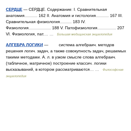
СЕРДЦЕ
— СЕРДЦЕ. Содержание: I. Сравнительная
анатомия........... 162 II. Анатомия и гистология........... 167 III.
Сравнительная физиология.......... 183 IV.
Физиология................... 188 V. Патофизиология................ 207
VІ. Физиология, пат.… …
Большая медицинская энциклопедия
АЛГЕБРА ЛОГИКИ
— система алгебраич. методов
решения логич. задач, а также совокупность задач, решаемых
такими методами. А. л. в узком смысле слова алгебраич.
(табличное, матричное) построение классич. логики
высказываний, в котором рассматриваются… …
Философская
энциклопедия